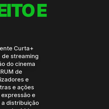
EITO E
Lente Curta+
a de streaming
ção do cinema
ARUM de
izadores e
stras e ações
, expressão e
a distribuição