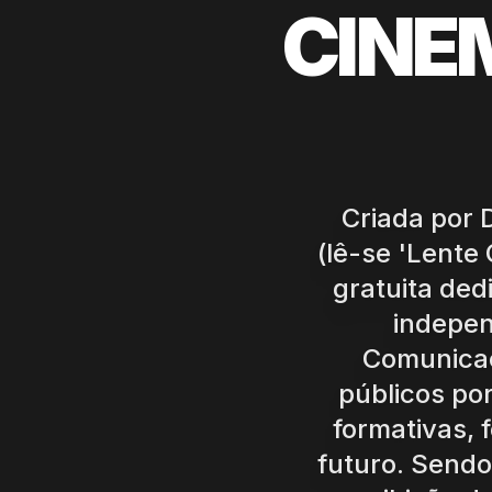
CINE
Criada por 
(lê-se 'Lente
gratuita ded
indepe
Comunicaç
públicos por
formativas, 
futuro. Sendo