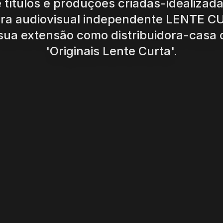
e títulos e produções criadas-idealizad
ora audiovisual independente LENTE C
sua extensão como distribuidora-casa o
'Originais Lente Curta'.