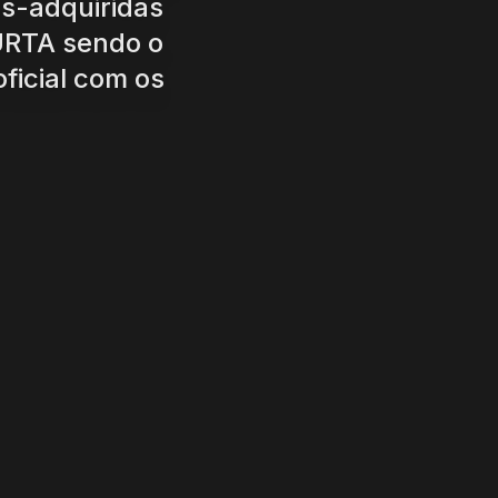
as-adquiridas
URTA sendo o
ficial com os