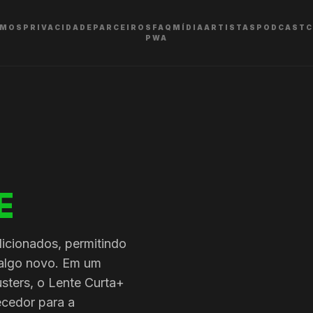
RMOS
PRIVACIDADE
PARCEIROS
FAQ
MÍDIA
ARTISTAS
PODCAST
C
PWA
E
icionados, permitindo
algo novo. Em um
sters, o Lente Curta+
cedor para a