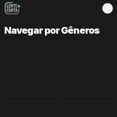
MEN
Navegar por Gêneros
Cinema & TV
Aventura
Terror
Crime
Espiritual
Reality
Drama
Ação
Internacional
Original Lente Curta
Longa-Metragem
Superação
Guerra
Folclore
História
Esportes
Nacional
Documentário
Temático
Comédia Romântica
Sensível
LGBTQIA
Família
Fantasia
Mistério
Thriller
Curta-Metragem
Ficção Científica