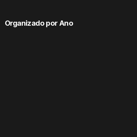
EM ALTA
TOP 10
EM ALTA
TOP 10
EM ALTA
TOP 10
Organizado por Ano