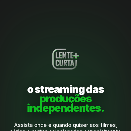
o streaming das
produções
independentes.
Assista onde e quando quiser aos filmes,