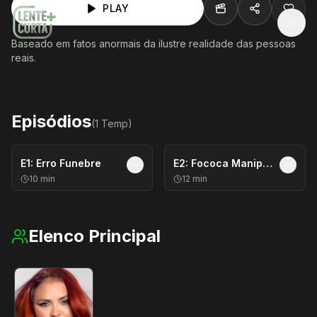
PLAY
MEN
Baseado em fatos anormais da ilustre realidade das pessoas
reais.
Episódios
(
1
Temp
)
E
1
:
Erro Funebre
E
2
:
Fococa Manipulada
10
min
12
min
Elenco Principal