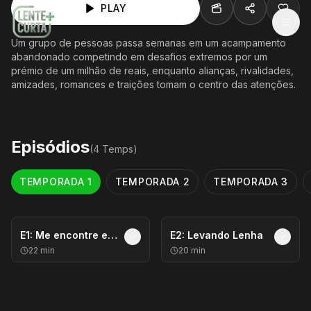
PLAY
MEN
Um grupo de pessoas passa semanas em um acampamento
abandonado competindo em desafios extremos por um
prémio de um milhão de reais, enquanto alianças, rivalidades,
amizades, romances e traições tomam o centro das atenções.
Episódios
(
4
Temp
s
)
TEMPORADA
1
TEMPORADA
2
TEMPORADA
3
E
1
:
Me encontre em Tipiskaw
E
2
:
Levando Lenha
22
min
20
min