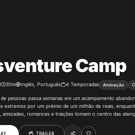
sventure Camp
3
30m
Inglês, Português
4
Temporadas
Animação
C
 de pessoas passa semanas em um acampamento abandon
os extremos por um prémio de um milhão de reais, enquant
s, amizades, romances e traições tomam o centro das aten
LAY
TRAILER