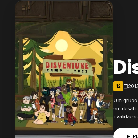
Di
201
12
Um grupo
em desafi
rivalidade
P