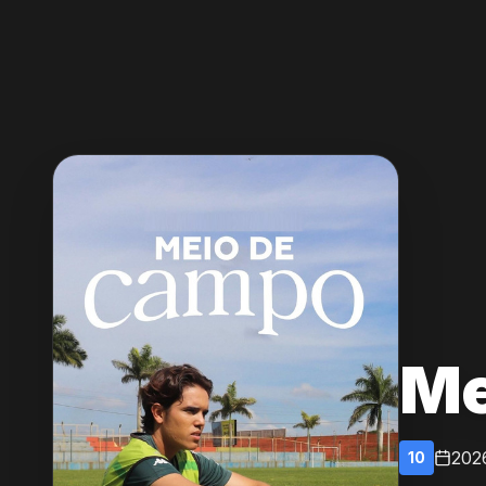
Me
202
10