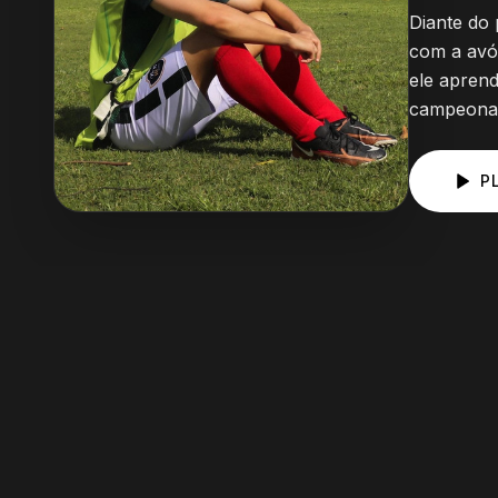
Diante do 
com a avó 
ele aprend
campeona
P
Elenco Principal