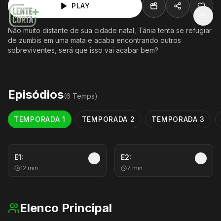
PLAY
MEN
Não muito distante de sua cidade natal, Tânia tenta se refugiar
de zumbis em uma mata e acaba encontrando outros
sobreviventes, será que isso vai acabar bem?
Episódios
(
6
Temp
s
)
TEMPORADA
1
TEMPORADA
2
TEMPORADA
3
E
1
:
E
2
:
12
min
7
min
Elenco Principal