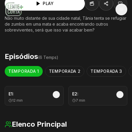
PLAY
MEN
Não muito distante de sua cidade natal, Tânia tenta se refugiar
de zumbis em uma mata e acaba encontrando outros
sobreviventes, será que isso vai acabar bem?
Episódios
(
6
Temp
s
)
TEMPORADA
1
TEMPORADA
2
TEMPORADA
3
E
1
:
E
2
:
12
min
7
min
Elenco Principal