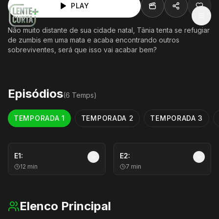
PLAY
MEN
Não muito distante de sua cidade natal, Tânia tenta se refugiar
de zumbis em uma mata e acaba encontrando outros
sobreviventes, será que isso vai acabar bem?
Episódios
(
6
Temp
s
)
TEMPORADA
1
TEMPORADA
2
TEMPORADA
3
E
1
:
E
2
:
12
min
7
min
Elenco Principal