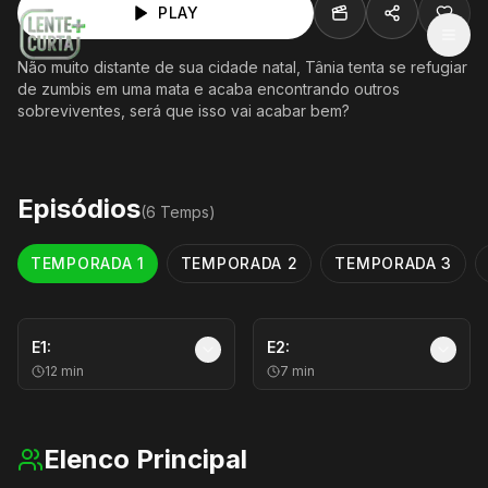
PLAY
MEN
Não muito distante de sua cidade natal, Tânia tenta se refugiar
de zumbis em uma mata e acaba encontrando outros
sobreviventes, será que isso vai acabar bem?
Episódios
(
6
Temp
s
)
TEMPORADA
1
TEMPORADA
2
TEMPORADA
3
E
1
:
E
2
:
12
min
7
min
Elenco Principal