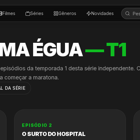
Filmes
Séries
Gêneros
Novidades
UMA ÉGUA
— T
1
 episódios da temporada
1
desta série independente. C
a começar a maratona.
L DA SÉRIE
EPISÓDIO
2
O SURTO DO HOSPITAL