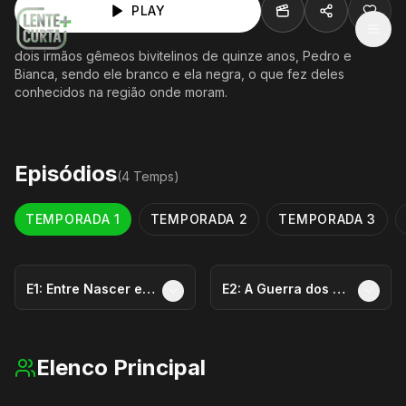
PLAY
MEN
dois irmãos gêmeos bivitelinos de quinze anos, Pedro e
Bianca, sendo ele branco e ela negra, o que fez deles
conhecidos na região onde moram.
Episódios
(
4
Temp
s
)
TEMPORADA
1
TEMPORADA
2
TEMPORADA
3
E
1
:
Entre Nascer e Morrer, a Gente Cresce!
E
2
:
A Guerra dos Quartos
Elenco Principal