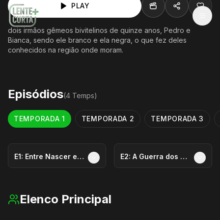
PLAY
MEN
dois irmãos gêmeos bivitelinos de quinze anos, Pedro e
Bianca, sendo ele branco e ela negra, o que fez deles
conhecidos na região onde moram.
Episódios
(
4
Temp
s
)
TEMPORADA
1
TEMPORADA
2
TEMPORADA
3
E
1
:
Entre Nascer e Morrer, a Gente Cresce!
E
2
:
A Guerra dos Quartos
Elenco Principal