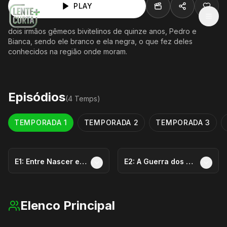
PLAY
MEN
dois irmãos gêmeos bivitelinos de quinze anos, Pedro e
Bianca, sendo ele branco e ela negra, o que fez deles
conhecidos na região onde moram.
Episódios
(
4
Temp
s
)
TEMPORADA
1
TEMPORADA
2
TEMPORADA
3
E
1
:
Entre Nascer e Morrer, a Gente Cresce!
E
2
:
A Guerra dos Quartos
Elenco Principal