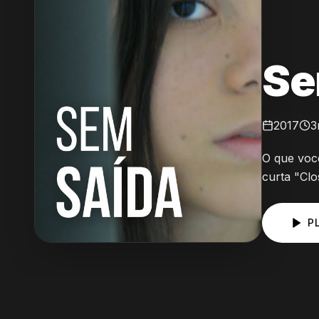
Se
2017
3
O que você
curta "Clo
P