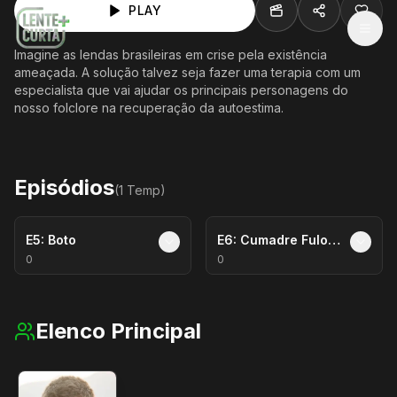
PLAY
MEN
Imagine as lendas brasileiras em crise pela existência
ameaçada. A solução talvez seja fazer uma terapia com um
especialista que vai ajudar os principais personagens do
nosso folclore na recuperação da autoestima.
Episódios
(
1
Temp
)
E
5
:
Boto
E
6
:
Cumadre Fulorzinha
0
0
Elenco Principal