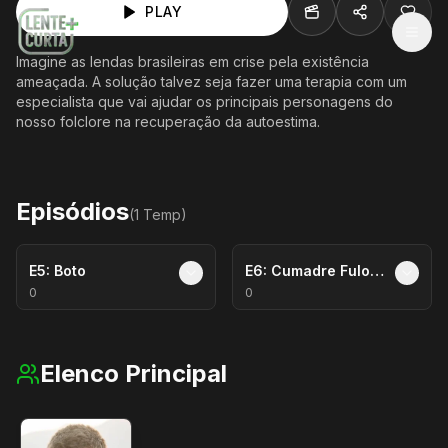
PLAY
MEN
Imagine as lendas brasileiras em crise pela existência
ameaçada. A solução talvez seja fazer uma terapia com um
especialista que vai ajudar os principais personagens do
nosso folclore na recuperação da autoestima.
Episódios
(
1
Temp
)
E
5
:
Boto
E
6
:
Cumadre Fulorzinha
0
0
Elenco Principal