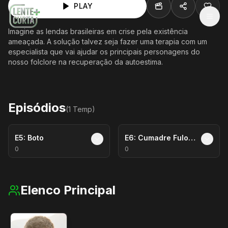
PLAY
MEN
Imagine as lendas brasileiras em crise pela existência
ameaçada. A solução talvez seja fazer uma terapia com um
especialista que vai ajudar os principais personagens do
nosso folclore na recuperação da autoestima.
Episódios
(
1
Temp
)
E
5
:
Boto
E
6
:
Cumadre Fulorzinha
0
0
Elenco Principal