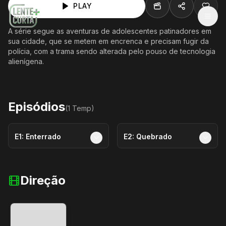
PLAY
MEN
A série segue as aventuras de adolescentes patinadores em
sua cidade, que se metem em encrenca e precisam fugir da
polícia, com a trama sendo alterada pelo pouso de tecnologia
alienígena.
Episódios
(
1
Temp
)
E
1
:
Enterrado
E
2
:
Quebrado
Direção