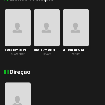
EVGENY BLINNIKOV
DMITRY VDOVENKO
ALINA KOVALEVA
GLAM / DEE
HEAVY
VICKY
Direção