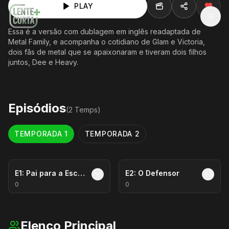
PLAY
MEN
Essa é a versão com dublagem em inglês readaptada de
Metal Family, e acompanha o cotidiano de Glam e Victoria,
dois fãs de metal que se apaixonaram e tiveram dois filhos
juntos, Dee e Heavy.
Episódios
(
2
Temp
s
)
TEMPORADA
1
TEMPORADA
2
E
1
:
Pai para a Escola
E
2
:
O Defensor
0
0
Elenco Principal