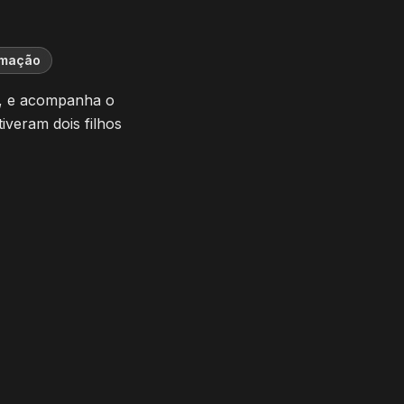
imação
y, e acompanha o
iveram dois filhos