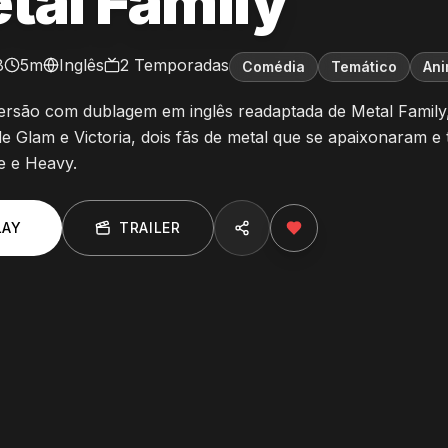
tal Family
8
5m
Inglês
2
Temporadas
Comédia
Temático
An
versão com dublagem em inglês readaptada de Metal Famil
de Glam e Victoria, dois fãs de metal que se apaixonaram e t
e e Heavy.
LAY
TRAILER