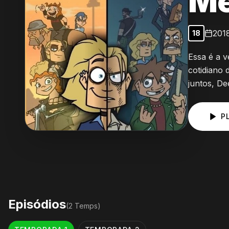
Me
201
18
Essa é a 
cotidiano 
juntos, De
P
Episódios
(
2
Temp
s
)