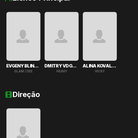
EVGENY BLINNIKOV
DMITRY VDOVENKO
ALINA KOVALEVA
GLAM / DEE
HEAVY
VICKY
Direção