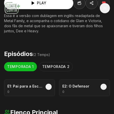
PLAY
MEN
Essa é a versão com dublagem em inglês readaptada de
Metal Family, e acompanha o cotidiano de Glam e Victoria,
dois fãs de metal que se apaixonaram e tiveram dois filhos
juntos, Dee e Heavy.
Episódios
(
2
Temp
s
)
TEMPORADA
1
TEMPORADA
2
E
1
:
Pai para a Escola
E
2
:
O Defensor
0
0
Elenco Principal