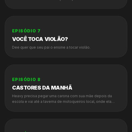
EPISÓDIO
7
VOCÊ TOCA VIOLÃO?
Dee quer que seu pai o ensine a tocar violão.
EPISÓDIO
8
CASTORES DA MANHÃ
Heavy precisa pegar uma carona com sua mãe depois da
escola e vai até a taverna de motoqueiros local, onde ela
visita os amigos para se divertir e brincar.