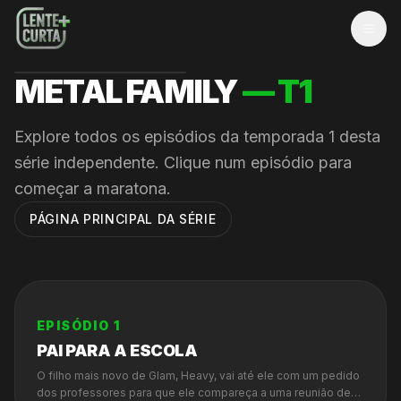
MEN
METAL FAMILY
— T
1
Explore todos os episódios da temporada
1
desta
série independente. Clique num episódio para
começar a maratona.
PÁGINA PRINCIPAL DA SÉRIE
EPISÓDIO
1
PAI PARA A ESCOLA
O filho mais novo de Glam, Heavy, vai até ele com um pedido
dos professores para que ele compareça a uma reunião de