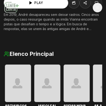
PLAY
MEN
Em 2019, André desapareceu sem deixar rastros. Cinco anos
depois, o caso ressurge quando as irmãs Vianna encontram
pistas que desafiam o tempo e a lógica. Em busca de
respostas, elas se unem às antigas amigas de André e
embarcam numa investigação que revela conexões
esquecidas, símbolos enigmáticos e verdades que estavam
enterradas — ou distorcidas. À medida que o passado se
entrelaça com o presente, o grupo é levado a uma jornada
onde cada escolha pode salvar o mundo.
Elenco Principal
ARTHUR COSTA
HUGO LEAL
SOFHIA NOVAES
AILAN