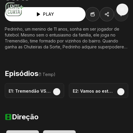
MEN
PLAY
Pedrinho, um menino de 11 anos, sonha em ser jogador de
futebol. Mesmo sem o entusiasmo da família, ele joga no
Tremendão, time formado por vizinhos do bairro. Quando
ganha as Chuteiras da Sorte, Pedrinho adquire superpoderes
e se torna um craque.
Episódios
(
1
Temp
)
E
1
:
Tremendão VS. Ferrim
E
2
:
Vamos ao estádio
Direção