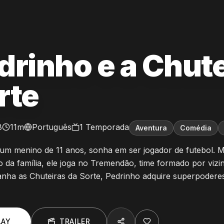
drinho e a Chute
rte
8
11m
Português
1
Temporada
Aventura
Comédia
 um menino de 11 anos, sonha em ser jogador de futebol.
 da família, ele joga no Tremendão, time formado por vizi
nha as Chuteiras da Sorte, Pedrinho adquire superpodere
LAY
TRAILER