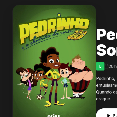
Pe
So
201
L
Pedrinho,
entusiasmo
Quando ga
craque.
P