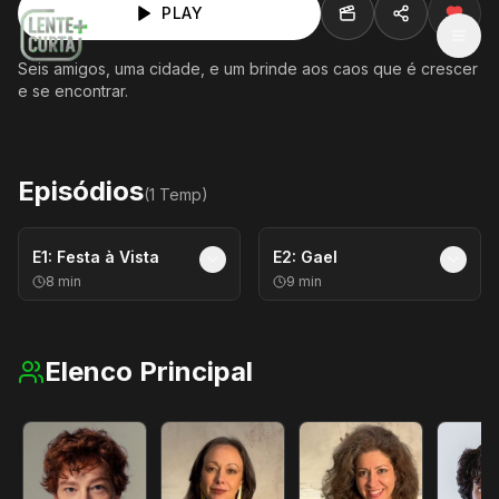
PLAY
MEN
Seis amigos, uma cidade, e um brinde aos caos que é crescer
e se encontrar.
Episódios
(
1
Temp
)
E
1
:
Festa à Vista
E
2
:
Gael
8
min
9
min
Elenco Principal