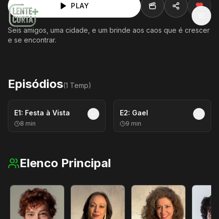
PLAY
MEN
Seis amigos, uma cidade, e um brinde aos caos que é crescer
e se encontrar.
Episódios
(
1
Temp
)
E
1
:
Festa à Vista
E
2
:
Gael
8
min
9
min
Elenco Principal