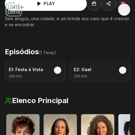
PLAY
MEN
Seis amigos, uma cidade, e um brinde aos caos que é crescer
e se encontrar.
Episódios
(
1
Temp
)
E
1
:
Festa à Vista
E
2
:
Gael
8
min
9
min
Elenco Principal