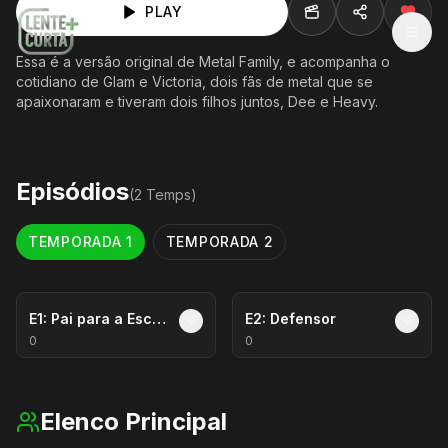
PLAY
MEN
Essa é a versão original de Metal Family, e acompanha o
cotidiano de Glam e Victoria, dois fãs de metal que se
apaixonaram e tiveram dois filhos juntos, Dee e Heavy.
Episódios
(
2
Temp
s
)
TEMPORADA
1
TEMPORADA
2
E
1
:
Pai para a Escola
E
2
:
Defensor
0
0
Elenco Principal