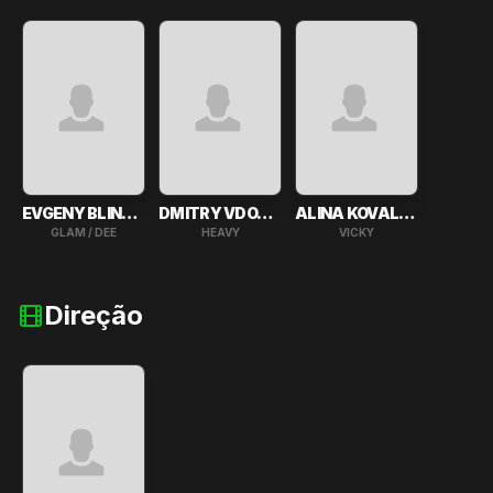
EVGENY BLINNIKOV
DMITRY VDOVENKO
ALINA KOVALEVA
GLAM / DEE
HEAVY
VICKY
Direção