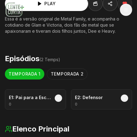
PLAY
MEN
Essa é a versão original de Metal Family, e acompanha o
cotidiano de Glam e Victoria, dois fãs de metal que se
apaixonaram e tiveram dois filhos juntos, Dee e Heavy.
Episódios
(
2
Temp
s
)
TEMPORADA
1
TEMPORADA
2
E
1
:
Pai para a Escola
E
2
:
Defensor
0
0
Elenco Principal