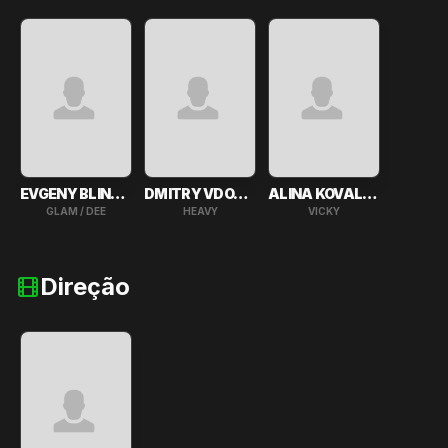
EVGENY BLINNIKOV
DMITRY VDOVENKO
ALINA KOVALEVA
GLAM / DEE
HEAVY
VICKY
Direção