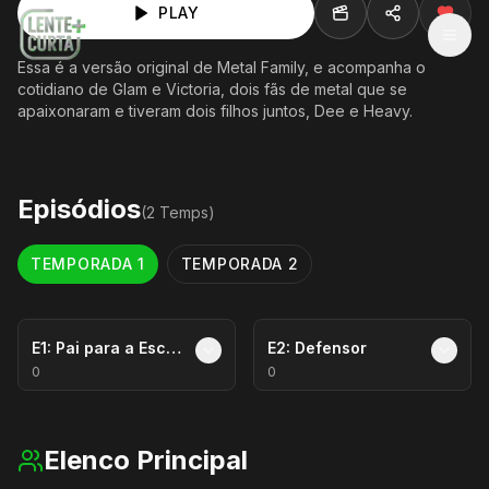
PLAY
MEN
Essa é a versão original de Metal Family, e acompanha o
cotidiano de Glam e Victoria, dois fãs de metal que se
apaixonaram e tiveram dois filhos juntos, Dee e Heavy.
Episódios
(
2
Temp
s
)
TEMPORADA
1
TEMPORADA
2
E
1
:
Pai para a Escola
E
2
:
Defensor
0
0
Elenco Principal