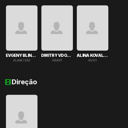
EVGENY BLINNIKOV
DMITRY VDOVENKO
ALINA KOVALEVA
GLAM / DEE
HEAVY
VICKY
Direção