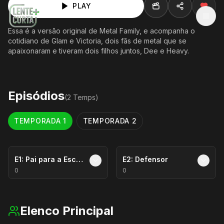
PLAY
MEN
Essa é a versão original de Metal Family, e acompanha o
cotidiano de Glam e Victoria, dois fãs de metal que se
apaixonaram e tiveram dois filhos juntos, Dee e Heavy.
Episódios
(
2
Temp
s
)
TEMPORADA
1
TEMPORADA
2
E
1
:
Pai para a Escola
E
2
:
Defensor
0
0
Elenco Principal