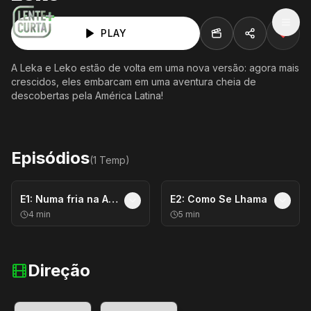
MEN
PLAY
A Leka e Leko estão de volta em uma nova versão: agora mais
crescidos, eles embarcam em uma aventura cheia de
descobertas pela América Latina!
Episódios
(
1
Temp
)
E
1
:
Numa fria na Argentina
E
2
:
Como Se Lhama
4
min
5
min
Direção