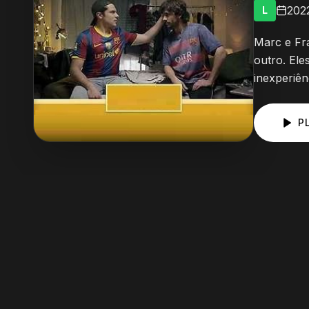
202
L
Marc e Fr
outro. Ele
inexperiên
P
Elenco Principal