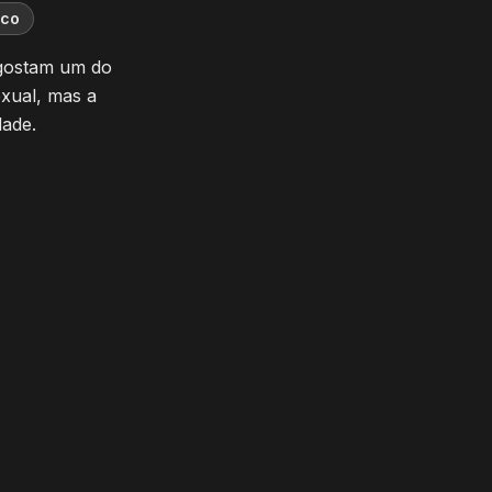
ico
 gostam um do
exual, mas a
dade.