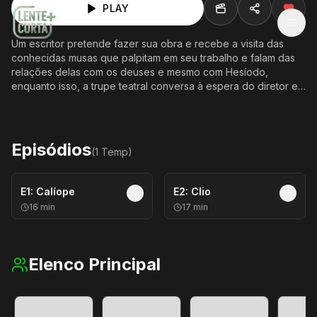
PLAY
MEN
Um escritor pretende fazer sua obra e recebe a visita das
conhecidas musas que palpitam em seu trabalho e falam das
relações delas com os deuses e mesmo com Hesíodo,
enquanto isso, a trupe teatral conversa à espera do diretor e
a obra roteirizada para iniciarem os ensaios.
Episódios
(
1
Temp
)
E
1
:
Calíope
E
2
:
Clio
16
min
17
min
Elenco Principal