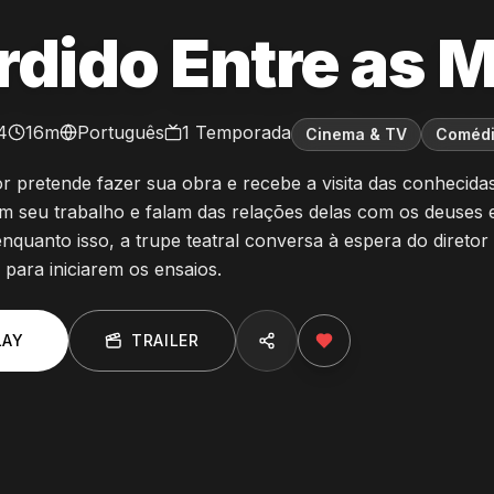
rdido Entre as 
4
16m
Português
1
Temporada
Cinema & TV
Coméd
r pretende fazer sua obra e recebe a visita das conhecid
em seu trabalho e falam das relações delas com os deuse
nquanto isso, a trupe teatral conversa à espera do diretor
a para iniciarem os ensaios.
LAY
TRAILER