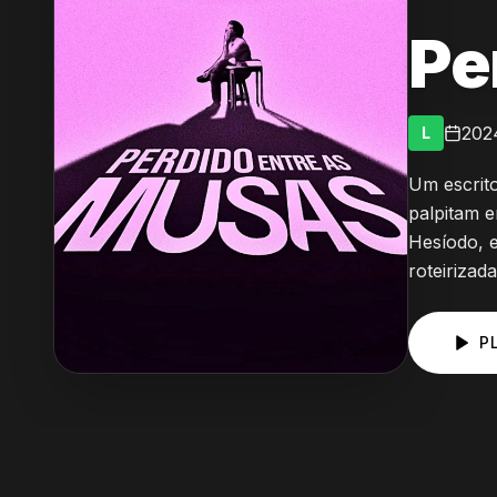
Pe
202
L
Um escrito
palpitam 
Hesíodo, e
roteirizad
P