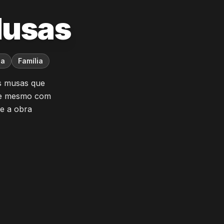
Musas
ia
Família
as musas que
s e mesmo com
 e a obra