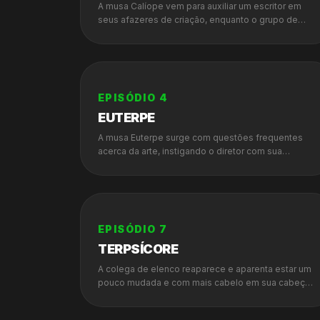
A musa Calíope vem para auxiliar um escritor em
seus afazeres de criação, enquanto o grupo de
teatro ensaia à espera desse escritor e diretor. A
ajuda da musa parece não surtir muito efeito.
EPISÓDIO
4
EUTERPE
A musa Euterpe surge com questões frequentes
acerca da arte, instigando o diretor com sua
conversa e o afastando de sua escrita. Enquanto
que no teatro mais um integrante é tomado pela
peruca, fazendo os atores duvidarem da seriedade
da situação.
EPISÓDIO
7
TERPSÍCORE
A colega de elenco reaparece e aparenta estar um
pouco mudada e com mais cabelo em sua cabeça.
O diretor, em contrapartida, está perdendo os
cabelos por tamanha chateação de uma musa de