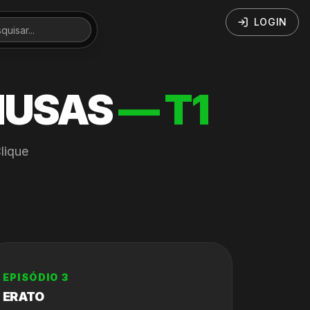
LOGIN
MUSAS
— T
1
lique
EPISÓDIO
3
ERATO