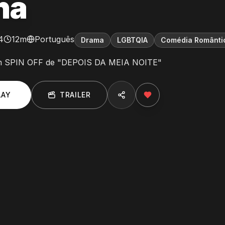
na
4
12m
Português
Drama
LGBTQIA
Comédia Românti
m SPIN OFF de "DEPOIS DA MEIA NOITE"
LAY
TRAILER
E
3
:
Isso é um Date?
E
4
:
Isso é
10
min
7
min