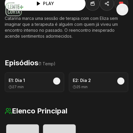
PLAY
MEN
Catarina marca uma sessão de terapia com com Eliza sem
imaginar que a terapeuta é alguém com quem já viveu um
encontro intenso no passado. O reencontro inesperado
acende sentimentos adormecidos.
Episódios
(
1
Temp
)
E
1
:
Dia 1
E
2
:
Dia 2
27
min
25
min
Elenco Principal