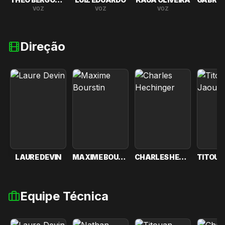
VOZ
VOZ
VOZ
V
Direção
LAURE DEVIN
MAXIME BOURSTIN
CHARLES HECHINGER
Equipe Técnica