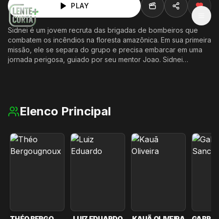
PLAY
MEN
Sidnei é um jovem recruta das brigadas de bombeiros que
combatem os incêndios na floresta amazônica. Em sua primeira
missão, ele se separa do grupo e precisa embarcar em uma
jornada perigosa, guiado por seu mentor Joao. Sidnei
enfrentará uma decisão difícil: seguir as ordens da hierarquia
ou arriscar tudo para salvar uma árvore milenar.
Elenco Principal
THÉO BERGOUGNOUX
LUIZ EDUARDO
KAUÃ OLIVEIRA