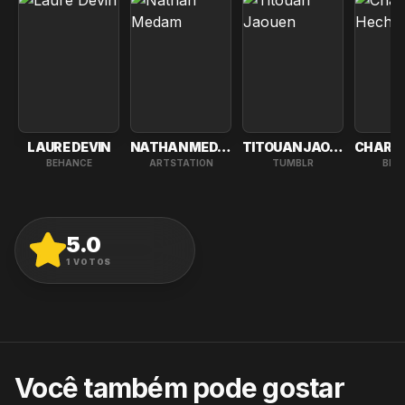
LAURE DEVIN
NATHAN MEDAM
TITOUAN JAOUEN
BEHANCE
ARTSTATION
TUMBLR
BEH
5.0
AVALIAR
1
VOTOS
Você também pode gostar