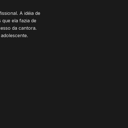
ssional. A idéia de
 que ela fazia de
cesso da cantora.
 adolescente.
Pares Românticos
E
5
:
Mano Gavassi
4
min