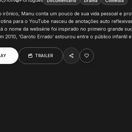
8
10m
Português
Documentário
Drama
Comédia
o irônico, Manu conta um pouco de sua vida pessoal e profi
rotina para o YouTube nasceu de anotações auto reflexivas
Já o nome da websérie foi inspirado no primeiro grande su
 2010, ‘Garoto Errado’ estourou entre o público infantil e
LAY
TRAILER
de
E
3
:
Meu Pai Me Acha Um Gênio
E
4
:
Sobre 
5
min
5
min