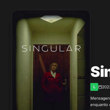
Si
202
L
Mensagens
enquanto e