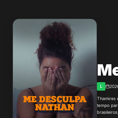
Me
202
L
Thamires 
tempo para
brasileiro