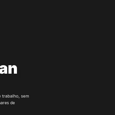
han
e trabalho, sem
hares de