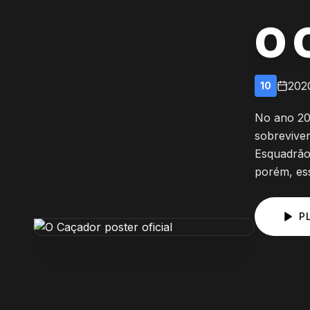
O 
202
10
No ano 203
sobrevive
Esquadrão
porém, ess
P