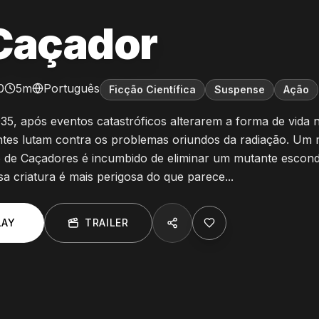
Caçador
0
5m
Português
Ficção Científica
Suspense
Ação
5, após eventos catastróficos alterarem a forma de vida n
ntes lutam contra os problemas oriundos da radiação. U
 de Caçadores é incumbido de eliminar um mutante escon
a criatura é mais perigosa do que parece...
LAY
TRAILER