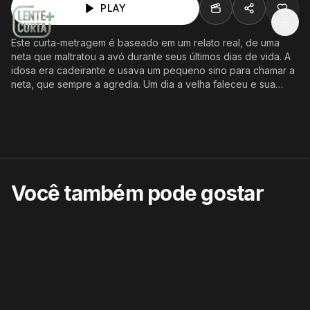
PLAY
MEN
Este curta-metragem é baseado em um relato real, de uma
neta que maltratou a avó durante seus últimos dias de vida. A
idosa era cadeirante e usava um pequeno sino para chamar a
neta, que sempre a agredia. Um dia a velha faleceu e sua
cadeira ficou vazia. Porém, a neta ainda precisava entender
que a vida não acaba na morte e que, tudo o que ela fez para
a vovó, iria voltar de alguma forma, para ela.
Você também pode gostar