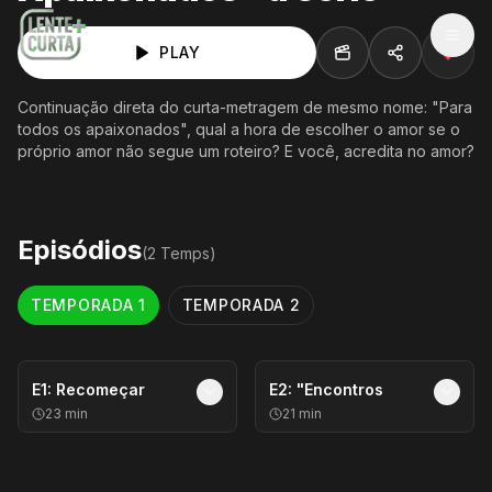
MEN
PLAY
Continuação direta do curta-metragem de mesmo nome: "Para
todos os apaixonados", qual a hora de escolher o amor se o
próprio amor não segue um roteiro? E você, acredita no amor?
Episódios
(
2
Temp
s
)
TEMPORADA
1
TEMPORADA
2
E
1
:
Recomeçar
E
2
:
"Encontros
23
min
21
min