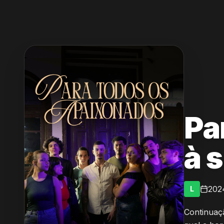
Pa
à 
202
L
Continuaç