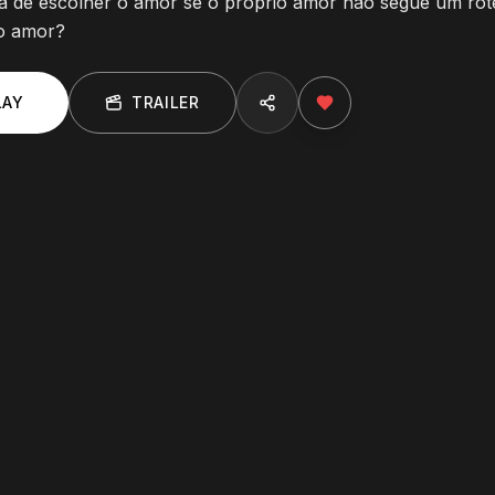
ra de escolher o amor se o próprio amor não segue um rot
no amor?
LAY
TRAILER
E
3
:
Mundo Pequeno
E
4
:
Qual o
26
min
23
min